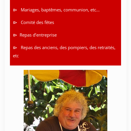
⧐ Mariages, baptêmes, communion, etc…
⧐ Comité des fêtes
⧐ Repas d’entreprise
⧐ Repas des anciens, des pompiers, des retraités,
etc