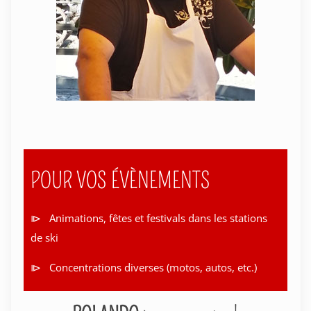
POUR VOS ÉVÈNEMENTS
⧐ Animations, fêtes et festivals dans les stations
de ski
⧐ Concentrations diverses (motos, autos, etc.)